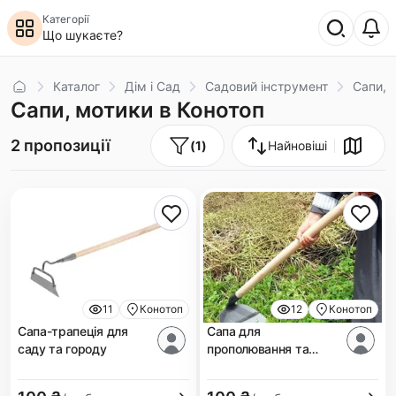
Категорії
Що шукаєте?
Головна
Каталог
Дім і Сад
Cадовий інструмент
Сапи, 
Сапи, мотики в Конотоп
2 пропозиції
(
1
)
Найновіші
11
Конотоп
12
Конотоп
Сапа-трапеція для
Сапа для
саду та городу
прополювання та
підгортання.