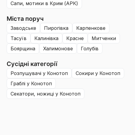
сапи, мотики
в Крим (АРК)
Міста поруч
заводське
пирогівка
карпенкове
тасуїв
калинівка
красне
митченки
боярщина
халимонове
голубів
Сусідні категорії
розпушувачі
у Конотоп
сокири
у Конотоп
граблі
у Конотоп
секатори, ножиці
у Конотоп