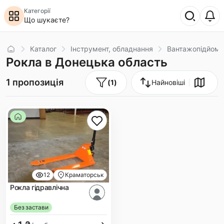
Категорії
Що шукаєте?
Головна
Каталог
Інструмент, обладнання
Вантажопідйомн
Рокла в Донецька область
1 пропозиція
(
1
)
Найновіші
12
Краматорськ
Рокла гідравлічна
Без застави