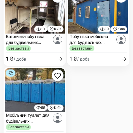
10
Київ
19
Київ
Вагончик-побутівка
Побутівка мобільна
для будівельних
для будівельних
бригад
об’єктів
Без застави
Без застави
1 ₴
1 ₴
/ доба
/ доба
55
Київ
Мобільний туалет для
будівельних
майданчиків
Без застави