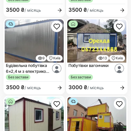
3500 ₴
3500 ₴
/ місяць
/ місяць
9
Київ
13
Київ
Будівельна побутівка
Побутівки вагончики
6×2,4 м з електрикою
та утепленням
Без застави
Без застави
3500 ₴
3000 ₴
/ місяць
/ місяць