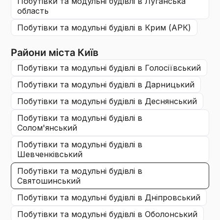
побутівки та модульні будівлі
в Луганська
область
побутівки та модульні будівлі
в Крим (АРК)
Райони міста Київ
побутівки та модульні будівлі
в Голосіївський
побутівки та модульні будівлі
в Дарницький
побутівки та модульні будівлі
в Деснянський
побутівки та модульні будівлі
в
Солом'янський
побутівки та модульні будівлі
в
Шевченківський
побутівки та модульні будівлі
в
Святошинський
побутівки та модульні будівлі
в Дніпровський
побутівки та модульні будівлі
в Оболонський