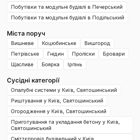
побутівки та модульні будівлі
в Печерський
побутівки та модульні будівлі
в Подільський
Міста поруч
вишневе
коцюбинське
вишгород
петрівське
гнідин
проліски
бровари
щасливе
боярка
ірпінь
Сусідні категорії
опалубні системи
у Київ, Святошинський
риштування
у Київ, Святошинський
огородження
у Київ, Святошинський
приготування та укладання бетону
у Київ,
Святошинський
сміттєпровід будівельний
у Київ,