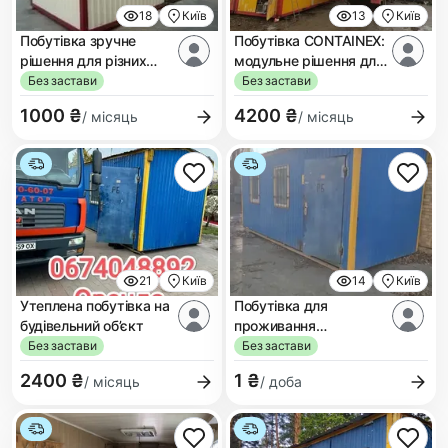
18
Київ
13
Київ
Побутівка зручне
Побутівка CONTAINEX:
рішення для різних
модульне рішення для
об'єктів
різних потреб
Без застави
Без застави
1000 ₴
4200 ₴
/ місяць
/ місяць
21
Київ
14
Київ
Утеплена побутівка на
Побутівка для
будівельний об’єкт
проживання
будівельників
Без застави
Без застави
2400 ₴
1 ₴
/ місяць
/ доба