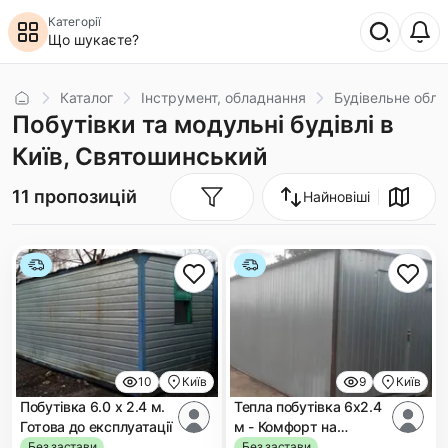
Категорії
Що шукаєте?
Головна
Каталог
Інструмент, обладнання
Будівельне обл
Побутівки та модульні будівлі в
Київ, Святошинський
11 пропозицій
Найновіші
10
Київ
9
Київ
Побутівка 6.0 х 2.4 м.
Тепла побутівка 6х2.4
Готова до експлуатації
м - Комфорт на
будівництві!
Без застави
Без застави