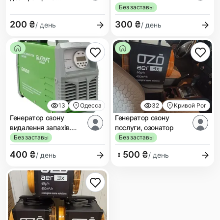
дезінсекції приміщень
Без заставы
200 ₴
300 ₴
/ день
/ день
13
Одесса
32
Кривой Рог
Генератор озону
Генератор озону
видалення запахів.
послуги, озонатор
Озонатор GI KRAFT
Без заставы
Без заставы
400 ₴
500 ₴
/ день
/ день