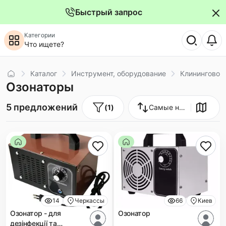
Быстрый запрос
Категории
Что ищете?
Главная
Каталог
Инструмент, оборудование
Клининговое
Озонаторы
5 предложений
(
1
)
Самые новые
14
Черкассы
66
Киев
Озонатор - для
Озонатор
дезінфекції та