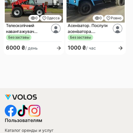
0
Одесса
0
Ровно
Телескопічний
Асенізатор. Послуги
навантажувач
асенізатора.
MANITOU 1337 SLT
Професійна Викачка
Без заставы
Без заставы
Септиків
6000 ₴
1000 ₴
/ день
/ час
Пользователям
Каталог оренды и услуг