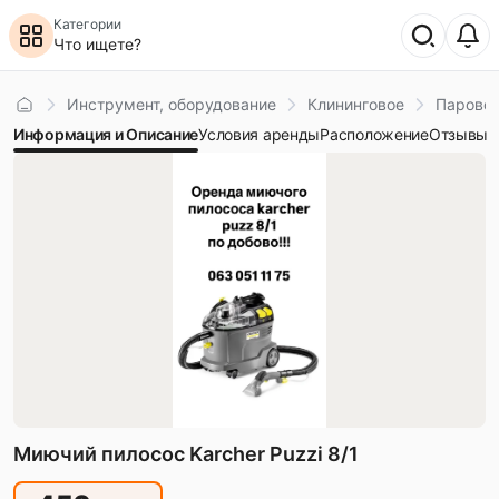
Категории
Что ищете?
Главная
Инструмент, оборудование
Клининговое
Парово
Информация и Описание
Условия аренды
Расположение
Отзывы
Миючий пилосос Karcher Puzzi 8/1