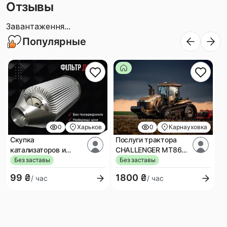
Отзывы
Завантаження...
Популярные
0
Харьков
0
Карнауховка
Скупка
Послуги трактора
катализаторов и
CHALLENGER MT865
фильтров Сдача!
високої потужності
Без заставы
Без заставы
Прием! Покупка!
99 ₴
1800 ₴
/ час
/ час
Дорого!