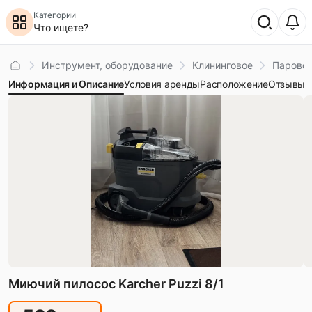
Категории
Что ищете?
Главная
Инструмент, оборудование
Клининговое
Парово
Информация и Описание
Условия аренды
Расположение
Отзывы
Миючий пилосос Karcher Puzzi 8/1