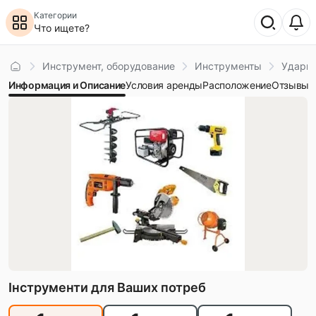
Категории
Что ищете?
Главная
Инструмент, оборудование
Инструменты
Ударн
Информация и Описание
Условия аренды
Расположение
Отзывы
Інструменти для Ваших потреб