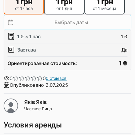
1
грн
1
грн
1
грн
от 1 часа
от 1 дня
от 1 месяца
Выбрать даты
1 ₴ × 1 час
1 ₴
Застава
Да
1 ₴
Ориентированная стоимость:
0
0
0 отзывов
Опубликовано 2.07.2025
Яків Яків
Частное Лицо
Условия аренды