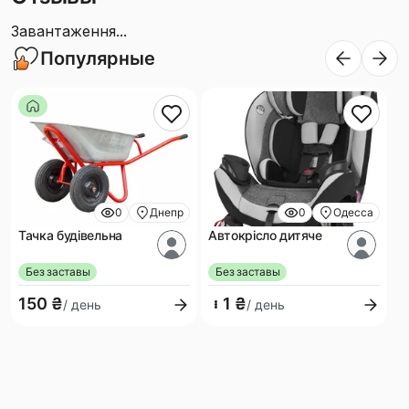
Завантаження...
Популярные
0
Днепр
0
Одесса
Тачка будівельна
Автокрісло дитяче
Без заставы
Без заставы
150 ₴
1 ₴
/ день
/ день