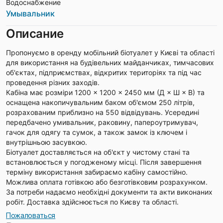
Водоснабжение
Умывальник
Описание
Пропонуємо в оренду мобільний біотуалет у Києві та області
для використання на будівельних майданчиках, тимчасових
об'єктах, підприємствах, відкритих територіях та під час
проведення різних заходів.
Кабіна має розміри 1200 × 1200 × 2450 мм (Д × Ш × В) та
оснащена накопичувальним баком об'ємом 250 літрів,
розрахованим приблизно на 550 відвідувань. Усередині
передбачено умивальник, раковину, папероутримувач,
гачок для одягу та сумок, а також замок із ключем і
внутрішньою засувкою.
Біотуалет доставляється на об'єкт у чистому стані та
встановлюється у погодженому місці. Після завершення
терміну використання забираємо кабіну самостійно.
Можлива оплата готівкою або безготівковим розрахунком.
За потреби надаємо необхідні документи та акти виконаних
робіт. Доставка здійснюється по Києву та області.
Пожаловаться