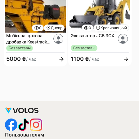
0
Днепр
0
Кропивницкий
Мобільна щокова
Экскаватор JCB 3CX
дробарка Keestrack
B4 Apollo
Без заставы
Без заставы
5000 ₴
1100 ₴
/ час
/ час
Пользователям