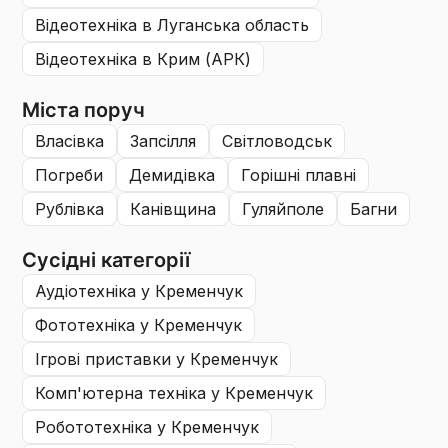
відеотехніка
в Луганська область
відеотехніка
в Крим (АРК)
Міста поруч
власівка
запсілля
світловодськ
погреби
демидівка
горішні плавні
рублівка
канівщина
гуляйполе
багни
Сусідні категорії
аудіотехніка
у Кременчук
фототехніка
у Кременчук
ігрові приставки
у Кременчук
комп'ютерна техніка
у Кременчук
робототехніка
у Кременчук