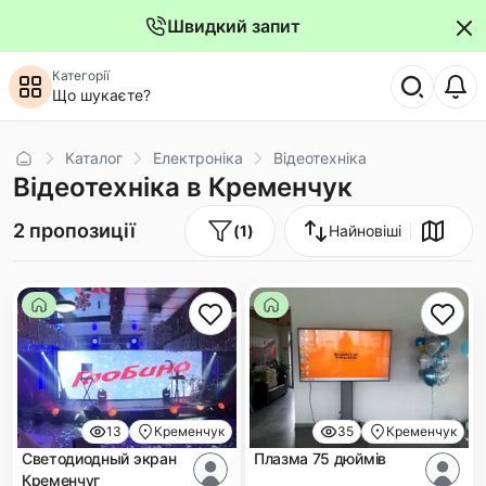
Швидкий запит
Категорії
Що шукаєте?
Головна
Каталог
Електроніка
Відеотехніка
Відеотехніка в Кременчук
2 пропозиції
(
1
)
Найновіші
13
Кременчук
35
Кременчук
Светодиодный экран
Плазма 75 дюймів
Кременчуг