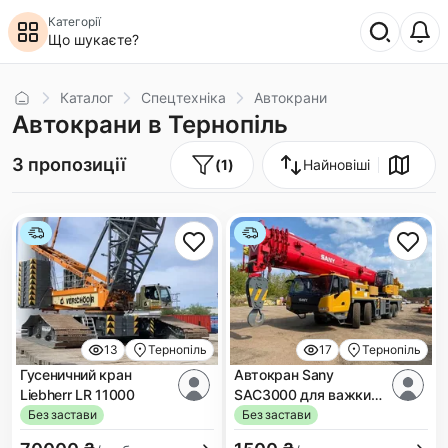
Категорії
Що шукаєте?
Головна
Каталог
Спецтехніка
Автокрани
Автокрани в Тернопіль
3 пропозиції
(
1
)
Найновіші
13
Тернопіль
17
Тернопіль
Гусеничний кран
Автокран Sany
Liebherr LR 11000
SAC3000 для важких
підйомів і монтажу
Без застави
Без застави