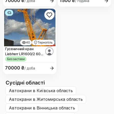
70000 ₴
1500 ₴
/ доба
/ година
40
Тернопіль
Гусеничний кран
Liebherr LR1600/2 600
т
Без застави
70000 ₴
/ доба
Сусідні області
автокрани
в Київська область
автокрани
в Житомирська область
автокрани
в Вінницька область