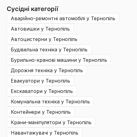
Сусідні категорії
аварійно-ремонтні автомобілі
у Тернопіль
автовишки
у Тернопіль
автоцистерни
у Тернопіль
будівельна техніка
у Тернопіль
бурильно-кранові машини
у Тернопіль
дорожня техніка
у Тернопіль
евакуатори
у Тернопіль
екскаватори
у Тернопіль
комунальна техніка
у Тернопіль
контейнери
у Тернопіль
крани-маніпулятори
у Тернопіль
навантажувачі
у Тернопіль