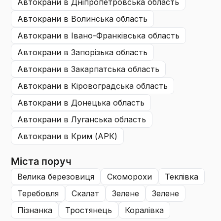
автокрани
в Дніпропетровська область
автокрани
в Волинська область
автокрани
в Івано-Франківська область
автокрани
в Запорізька область
автокрани
в Закарпатська область
автокрани
в Кіровоградська область
автокрани
в Донецька область
автокрани
в Луганська область
автокрани
в Крим (АРК)
Міста поруч
велика березовиця
скоморохи
теклівка
теребовля
скалат
зелене
зелене
пізнанка
тростянець
коралівка