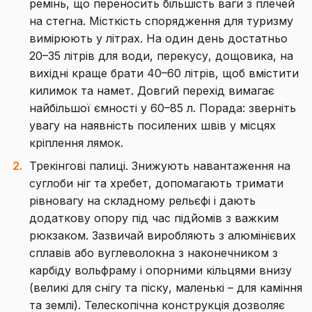
ремінь, що переносить більшість ваги з плечей
на стегна. Місткість спорядження для туризму
вимірюють у літрах. На один день достатньо
20–35 літрів для води, перекусу, дощовика, на
вихідні краще брати 40–60 літрів, щоб вмістити
килимок та намет. Довгий перехід вимагає
найбільшої ємності у 60–85 л. Порада: зверніть
увагу на наявність посилених швів у місцях
кріплення лямок.
Трекінгові палиці. Знижують навантаження на
суглоби ніг та хребет, допомагають тримати
рівновагу на складному рельєфі і дають
додаткову опору під час підйомів з важким
рюкзаком. Зазвичай виробляють з алюмінієвих
сплавів або вуглеволокна з наконечником з
карбіду вольфраму і опорними кільцями внизу
(великі для снігу та піску, маленькі – для каміння
та землі). Телескопічна конструкція дозволяє