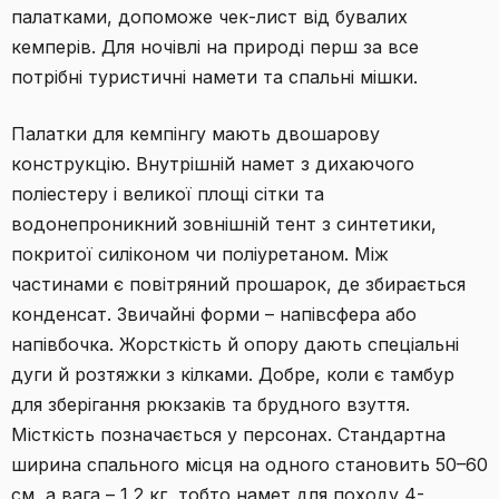
палатками, допоможе чек-лист від бувалих
кемперів. Для ночівлі на природі перш за все
потрібні туристичні намети та спальні мішки.
Палатки для кемпінгу мають двошарову
конструкцію. Внутрішній намет з дихаючого
поліестеру і великої площі сітки та
водонепроникний зовнішній тент з синтетики,
покритої силіконом чи поліуретаном. Між
частинами є повітряний прошарок, де збирається
конденсат. Звичайні форми – напівсфера або
напівбочка. Жорсткість й опору дають спеціальні
дуги й розтяжки з кілками. Добре, коли є тамбур
для зберігання рюкзаків та брудного взуття.
Місткість позначається у персонах. Стандартна
ширина спального місця на одного становить 50–60
см, а вага – 1,2 кг, тобто намет для походу 4-