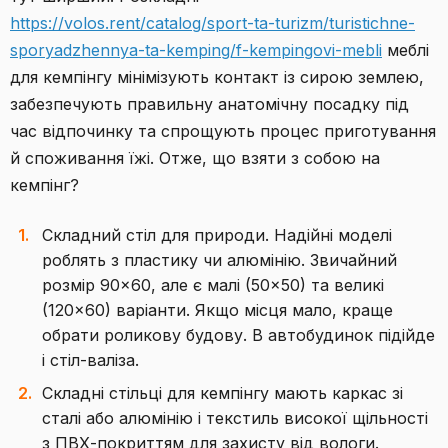
https://volos.rent/catalog/sport-ta-turizm/turistichne-
sporyadzhennya-ta-kemping/f-kempingovi-mebli
меблі
для кемпінгу мінімізують контакт із сирою землею,
забезпечують правильну анатомічну посадку під
час відпочинку та спрощують процес приготування
й споживання їжі. Отже, що взяти з собою на
кемпінг?
Складний стіл для природи. Надійні моделі
роблять з пластику чи алюмінію. Звичайний
розмір 90×60, але є малі (50×50) та великі
(120×60) варіанти. Якщо місця мало, краще
обрати роликову будову. В автобудинок підійде
і стіл-валіза.
Складні стільці для кемпінгу мають каркас зі
сталі або алюмінію і текстиль високої щільності
з ПВХ-покриттям для захисту від вологи.