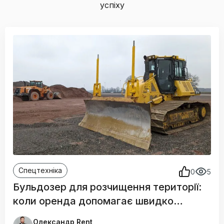
успіху
Спецтехніка
0
5
Бульдозер для розчищення території:
коли оренда допомагає швидко
підготувати майданчик
Oлександр Rent