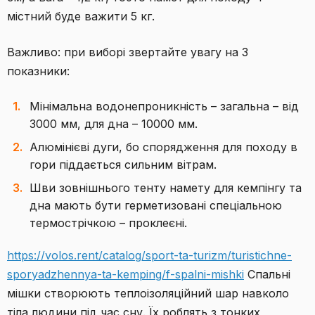
містний буде важити 5 кг.
Важливо: при виборі звертайте увагу на 3
показники:
Мінімальна водонепроникність – загальна – від
3000 мм, для дна – 10000 мм.
Алюмінієві дуги, бо спорядження для походу в
гори піддається сильним вітрам.
Шви зовнішнього тенту намету для кемпінгу та
дна мають бути герметизовані спеціальною
термострічкою – проклеєні.
https://volos.rent/catalog/sport-ta-turizm/turistichne-
sporyadzhennya-ta-kemping/f-spalni-mishki
Спальні
мішки створюють теплоізоляційний шар навколо
тіла людини під час сну. Їх роблять з тонких