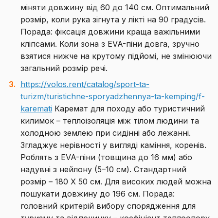
міняти довжину від 60 до 140 см. Оптимальний
розмір, коли рука зігнута у лікті на 90 градусів.
Порада: фіксація довжини краща важільними
кліпсами. Коли зона з EVA-піни довга, зручно
взятися нижче на крутому підйомі, не змінюючи
загальний розмір речі.
https://volos.rent/catalog/sport-ta-
turizm/turistichne-sporyadzhennya-ta-kemping/f-
karemati
Каремат для походу або туристичний
килимок – теплоізоляція між тілом людини та
холодною землею при сидінні або лежанні.
Згладжує нерівності у вигляді каміння, коренів.
Роблять з EVA-піни (товщина до 16 мм) або
надувні з нейлону (5–10 см). Стандартний
розмір – 180 Х 50 см. Для високих людей можна
пошукати довжину до 196 см. Порада:
головний критерій вибору спорядження для