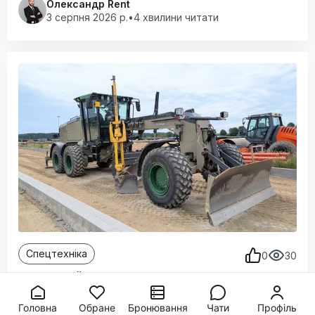
Oлександр Rent
3 серпня 2026 р.
•
4 хвилини читати
Спецтехніка
0
30
Автогрейдер для будівництва дороги:
які задачі він закриває на майданчику
Головна
Обране
Бронювання
Чати
Профіль