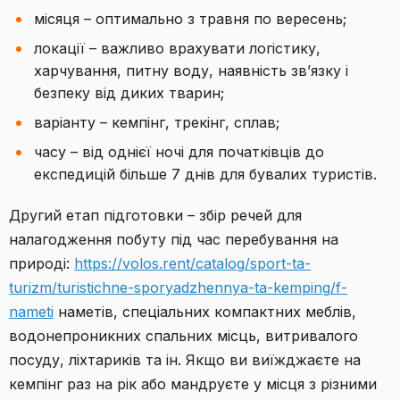
місяця – оптимально з травня по вересень;
локації – важливо врахувати логістику,
харчування, питну воду, наявність зв’язку і
безпеку від диких тварин;
варіанту – кемпінг, трекінг, сплав;
часу – від однієї ночі для початківців до
експедицій більше 7 днів для бувалих туристів.
Другий етап підготовки – збір речей для
налагодження побуту під час перебування на
природі:
https://volos.rent/catalog/sport-ta-
turizm/turistichne-sporyadzhennya-ta-kemping/f-
nameti
наметів, спеціальних компактних меблів,
водонепроникних спальних місць, витривалого
посуду, ліхтариків та ін. Якщо ви виїжджаєте на
кемпінг раз на рік або мандруєте у місця з різними