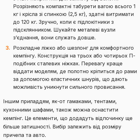
Розрізняють компактні табурети вагою всього 1
кг і крісла зі спинкою (2,5 кг), здатні витримати
до 120 кг. Зручно, коли є підлокітники з
підсклянником. Шукайте металеві вузли
з’єднання, вони служать довше.
Розкладне ліжко або шезлонг для комфортного
кемпінгу. Конструкція на трьох або чотирьох П-
подібних сталевих ніжках. Перевагу краще
віддати моделям, де полотно кріпиться до рами
за допомогою еластичних шнурів, що дають
можливість уникнути сильного провисання.
Іншим приладдям, як-от гамаками, тентами,
кухонними шафами, також можна оснастити
кемпінг. Це елементи, що додадуть відпочинку ще
більше затишності. Вибір залежить від розміру
причепа та авто.