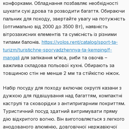
конфорками. Обладнання позбавляє необхідності
шукати сухі дрова та розводити багаття. Обираючи
пальник для походу, звертайте увагу на потужність
(оптимально від 2000 до 3500 Вт), наявність
вітрозахисних елементів та сумісність із різними
типами балонів.
https://volos.rent/catalog/sport-ta-
turizm/turistichne-sporyadzhennya-ta-kemping/f-
mangali
для запікання м'яса, риби та овочів –
важлива складова польової кухні. Обирають за
товщиною стін не менше 2 мм та стійкістю ніжок.
Набір посуду для походу включає округлі казани з
дужкою для підвішування над багаттям, компактні
каструлі та сковорідки з антипригарним покриттям.
Туристичний посуд здатний витримувати пряму
дію відкритого вогню. Він виготовляється з легкого
анодованого алюмінію, довговічної нержавіючої