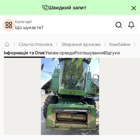
Швидкий запит
Категорії
Що шукаєте?
Головна
Сільгосптехніка
Збирання врожаю
Комбайни
Інформація та Опис
Умови оренди
Розташування
Відгуки