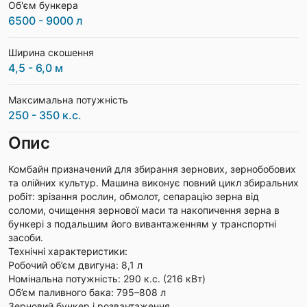
Об'єм бункера
6500 - 9000 л
Ширина скошення
4,5 - 6,0 м
Максимальна потужність
250 - 350 к.с.
Опис
Комбайн призначений для збирання зернових, зернобобових
та олійних культур. Машина виконує повний цикл збиральних
робіт: зрізання рослин, обмолот, сепарацію зерна від
соломи, очищення зернової маси та накопичення зерна в
бункері з подальшим його вивантаженням у транспортні
засоби.
Технічні характеристики:
Робочий об’єм двигуна: 8,1 л
Номінальна потужність: 290 к.с. (216 кВт)
Об’єм паливного бака: 795–808 л
Зерновий бункер і розвантаження