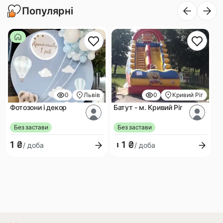
Популярні
0
Львів
0
Кривий Ріг
Фотозони і декор
Батут - м. Кривий Ріг
Без застави
Без застави
1 ₴
1 ₴
/ доба
/ доба