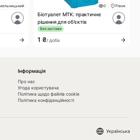
мельницький
0
Рівне
Біотуалет MTK: практичне
рішення для об'єктів
и
Без застави
1 ₴
/ доба
Інформація
Про нас
Угода користувача
Політика щодо файлів cookie
Політика конфіденційності
Українська