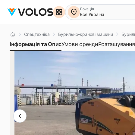
Локація
Вся Україна
Головна
Спецтехніка
Бурильно-кранові машини
Бурил
Інформація та Опис
Умови оренди
Розташування