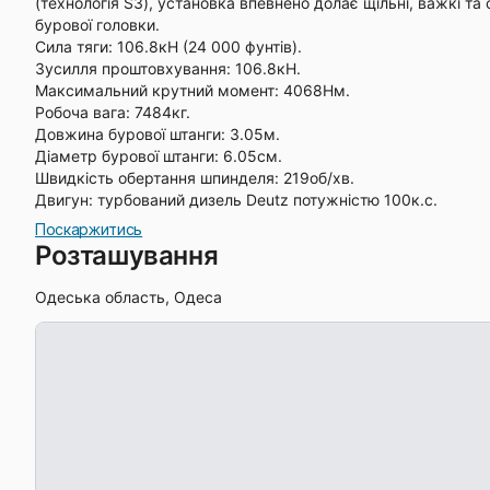
(технологія S3), установка впевнено долає щільні, важкі та
бурової головки.
Сила тяги: 106.8кН (24 000 фунтів).
Зусилля проштовхування: 106.8кН.
Максимальний крутний момент: 4068Нм.
Робоча вага: 7484кг.
Довжина бурової штанги: 3.05м.
Діаметр бурової штанги: 6.05см.
Швидкість обертання шпинделя: 219об/хв.
Двигун: турбований дизель Deutz потужністю 100к.с.
Поскаржитись
Розташування
Одеська область, Одеса