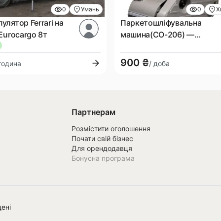
0
Умань
0
Х
улятор Ferrari на
Паркетошліфувальна
 Eurocargo 8т
машина(СО-206) —
Реставрація підлоги своїм
руками!
900 ₴
 година
/ доба
Партнерам
Розмістити оголошення
Почати свій бізнес
Для орендодавця
Бонусна програма
ені