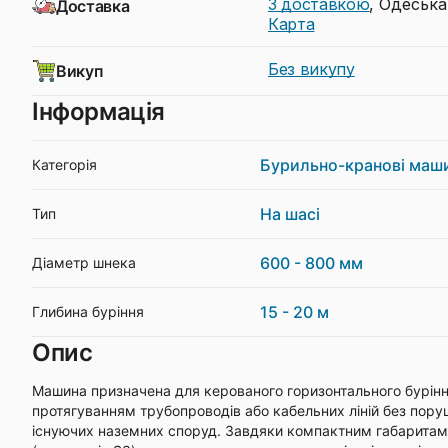
З доставкою
, Одеська
Доставка
Карта
Без викупу
Викуп
Інформація
Бурильно-кранові маш
Категорія
На шасі
Тип
600 - 800 мм
Діаметр шнека
15 - 20 м
Глибина буріння
Опис
Машина призначена для керованого горизонтального бурінн
протягуванням трубопроводів або кабельних ліній без пор
існуючих наземних споруд. Завдяки компактним габаритам