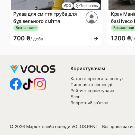
0
Тернопіль
Рукав для сміття труба для
Кран Маніп
будівельного сміття
базі Iveco
Без застави
Без застави
700 ₴
1200 ₴
/ доба
/
Користувачам
Каталог оренди та послуг
Питання та відповіді
Рейтинг користувача
Блог
Зворотний зв'язок
©
2026
Маркетплейс оренди VOLOS.RENT | Всі права захищ