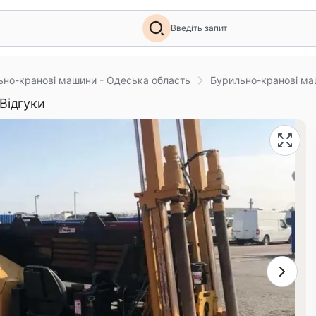
Введіть запит
ьно-кранові машини - Одеська область
Бурильно-кранові ма
Відгуки