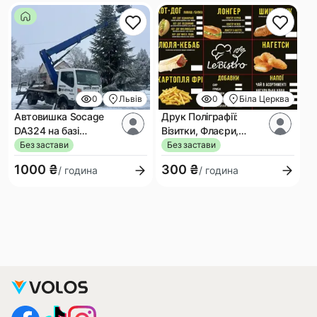
0
Львів
0
Біла Церква
Автовишка Socage
Друк Поліграфії:
DA324 на базі
Візитки, Флаєри,
вантажного шасі
Буклети, Наклейки.
Без застави
Без застави
Nissan Cabstar
Повний Комплекс
1000 ₴
300 ₴
/ година
/ година
Послуг та Дизайн!