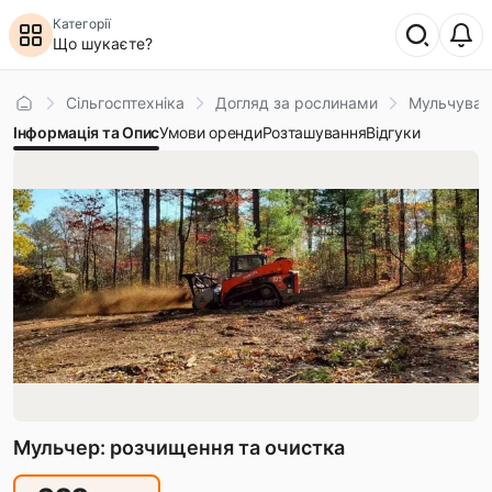
Категорії
Що шукаєте?
Головна
Сільгосптехніка
Догляд за рослинами
Мульчувач
Інформація та Опис
Умови оренди
Розташування
Відгуки
Мульчер: розчищення та очистка