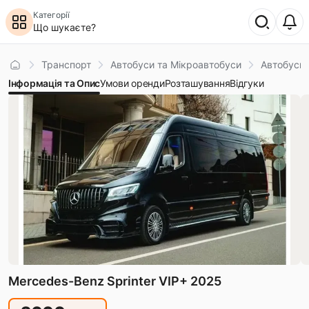
Категорії
Що шукаєте?
Головна
Транспорт
Автобуси та Мікроавтобуси
Автобуси 
Інформація та Опис
Умови оренди
Розташування
Відгуки
Mercedes-Benz Sprinter VIP+ 2025