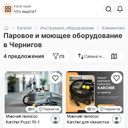
Категории
Что ищете?
Главная
Каталог
Инструмент, оборудование
Клининговое
Паровое и моющее оборудование
в Чернигов
4 предложения
(
1
)
Самые новые
9
Чернигов
10
Чернигов
Миючий пилосос
Миючий пилосос
Karcher Puzzi 10-1
Karcher для хімчистки