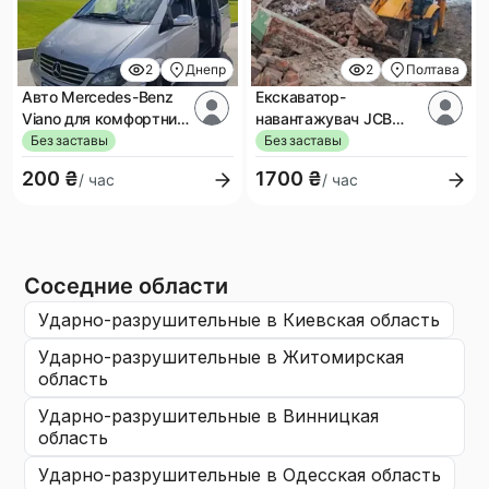
2
Днепр
2
Полтава
Авто Mercedes-Benz
Екскаватор-
Viano для комфортних
навантажувач JCB
поїздок
3CX
Без заставы
Без заставы
200 ₴
1700 ₴
/ час
/ час
Соседние области
ударно-разрушительные
в Киевская область
ударно-разрушительные
в Житомирская
область
ударно-разрушительные
в Винницкая
область
ударно-разрушительные
в Одесская область