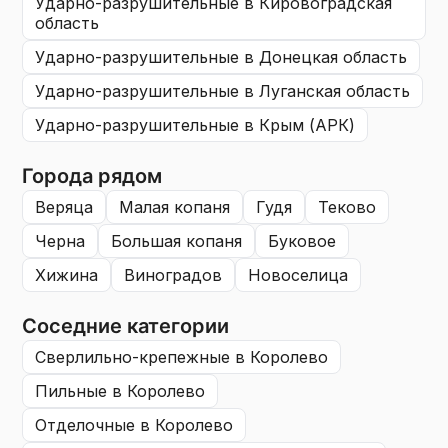
ударно-разрушительные
в Кировоградская
область
ударно-разрушительные
в Донецкая область
ударно-разрушительные
в Луганская область
ударно-разрушительные
в Крым (АРК)
Города рядом
веряца
малая копаня
гудя
теково
черна
большая копаня
буковое
хижина
виноградов
новоселица
Соседние категории
сверлильно-крепежные
в Королево
пильные
в Королево
отделочные
в Королево