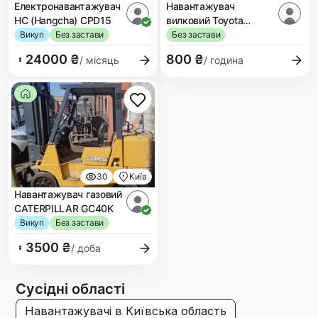
Електронавантажувач
Навантажувач
HC (Hangcha) СPD15
вилковий Toyota
Tonero 18
Викуп
Без застави
Без застави
24000 ₴
800 ₴
/ місяць
/ година
30
Київ
Навантажувач газовий
CATERPILLAR GC40K
Викуп
Без застави
3500 ₴
/ доба
Сусідні області
навантажувачі
в Київська область