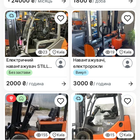
24000 ₴
1800 ₴
/ місяць
/ доба
23
Київ
19
Київ
Електричний
Навантажувачі,
навантажувач STILL
електророкли
RX 60-40
Без застави
Викуп
2000 ₴
3000 ₴
/ година
/ година
155
Київ
15
Київ