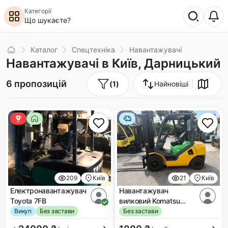
Категорії
Що шукаєте?
Головна
Каталог
Спецтехніка
Навантажувачі
Навантажувачі в Київ, Дарницький
6 пропозицій
(
1
)
Найновіші
209
Київ
21
Київ
Електронавантажувач
Навантажувач
Toyota 7FB
вилковий Komatsu
FD25
Викуп
Без застави
Без застави