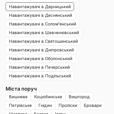
навантажувачі
в Дарницький
навантажувачі
в Деснянський
навантажувачі
в Солом'янський
навантажувачі
в Шевченківський
навантажувачі
в Святошинський
навантажувачі
в Дніпровський
навантажувачі
в Оболонський
навантажувачі
в Печерський
навантажувачі
в Подільський
Міста поруч
вишневе
коцюбинське
вишгород
петрівське
гнідин
проліски
бровари