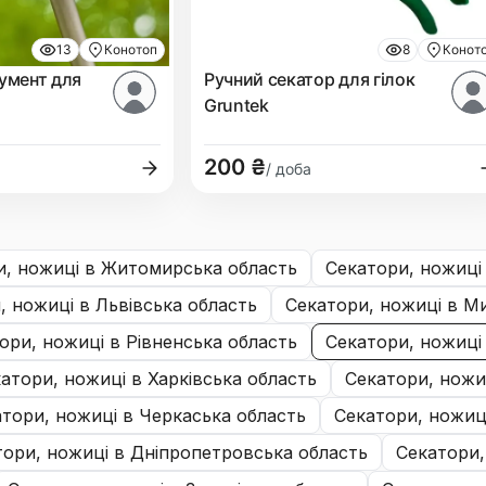
13
Конотоп
8
Конот
румент для
Ручний секатор для гілок
Gruntek
200 ₴
/ доба
и, ножиці
в Житомирська область
секатори, ножиці
и, ножиці
в Львівська область
секатори, ножиці
в Ми
тори, ножиці
в Рівненська область
секатори, ножиці
катори, ножиці
в Харківська область
секатори, ножи
атори, ножиці
в Черкаська область
секатори, ножиц
атори, ножиці
в Дніпропетровська область
секатори