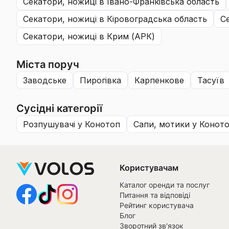
секатори, ножиці
в Івано-Франківська область
секатори, ножиці
в Кіровоградська область
секатори, ножиці
в Крим (АРК)
Міста поруч
заводське
пирогівка
карпенкове
тасуїв
Сусідні категорії
розпушувачі
у Конотоп
сапи, мотики
у Конот
Користувачам
Каталог оренди та послуг
Питання та відповіді
Рейтинг користувача
Блог
Зворотний зв'язок