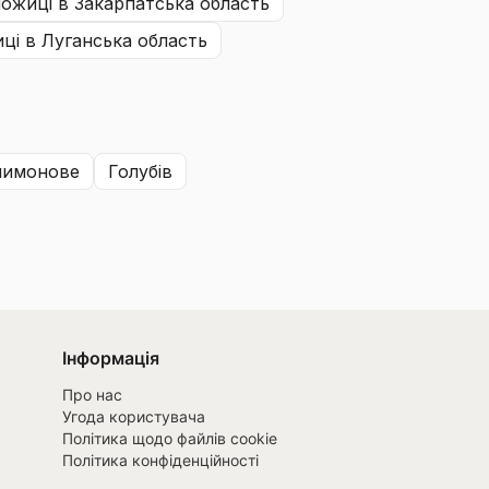
ножиці
в Закарпатська область
иці
в Луганська область
алимонове
голубів
Інформація
Про нас
Угода користувача
Політика щодо файлів cookie
Політика конфіденційності