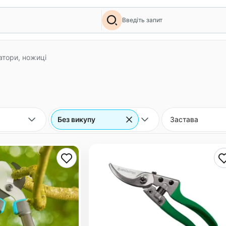
Введіть запит
атори, ножиці
Без викупу
Застава