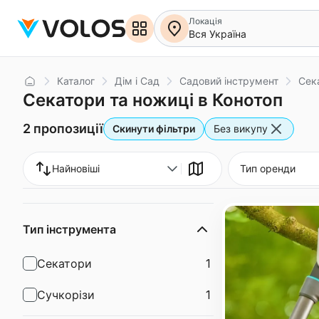
Локація
Вся Україна
Головна
Каталог
Дім і Сад
Cадовий інструмент
Сек
Секатори та ножиці в Конотоп
2 пропозиції
Скинути фільтри
Без викупу
Найновіші
Тип оренди
Тип інструмента
Секатори
1
Сучкорізи
1