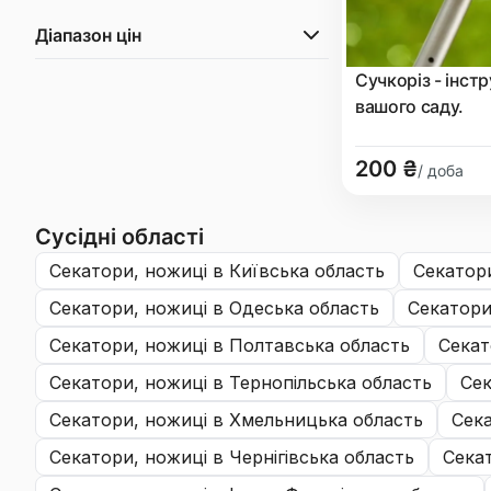
Діапазон цін
Сучкоріз - інст
вашого саду.
200 ₴
/ доба
Сусідні області
секатори, ножиці
в Київська область
секатор
секатори, ножиці
в Одеська область
секатор
секатори, ножиці
в Полтавська область
сека
секатори, ножиці
в Тернопільська область
се
секатори, ножиці
в Хмельницька область
сек
секатори, ножиці
в Чернігівська область
сек