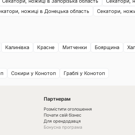
секатори, ножиці
в Запорізька область
секатори, 
секатори, ножиці
в Донецька область
секатори, нож
калинівка
красне
митченки
боярщина
х
оп
сокири
у Конотоп
граблі
у Конотоп
Партнерам
Розмістити оголошення
Почати свій бізнес
Для орендодавця
Бонусна програма