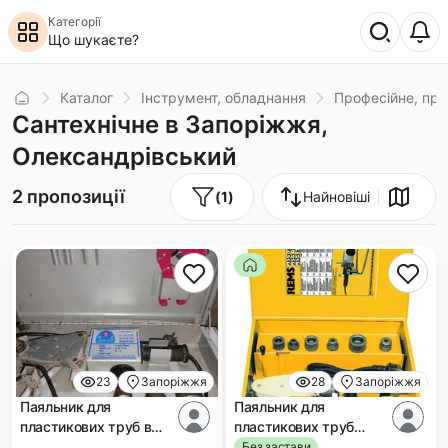
Категорії
Що шукаєте?
Головна
Каталог
Інструмент, обладнання
Професійне, пр
Сантехнічне в Запоріжжя,
Олександрiвський
2 пропозиції
(
1
)
Найновіші
23
Запоріжжя
28
Запоріжжя
Паяльник для
Паяльник для
пластикових труб в
пластикових труб
Запоріжжі
Rems MGS 125 EE
Без застави