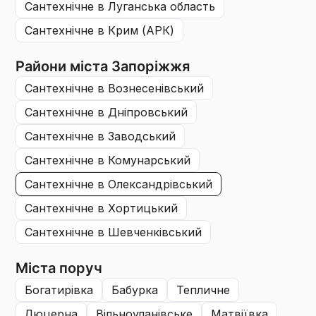
сантехнічне
в Луганська область
сантехнічне
в Крим (АРК)
Райони міста Запоріжжя
сантехнічне
в Вознесенівський
сантехнічне
в Дніпровський
сантехнічне
в Заводський
сантехнічне
в Комунарський
сантехнічне
в Олександрiвський
сантехнічне
в Хортицький
сантехнічне
в Шевченківський
Міста поруч
богатирівка
бабурка
тепличне
люцерна
вільноуланівське
матвіївка