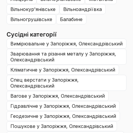
вільнокур'янівське
вільноандріївка
вільногрушівське
балабине
Сусідні категорії
вимірювальне
у Запоріжжя, Олександрiвський
зварювання та різання металу
у Запоріжжя,
Олександрiвський
кліматичне
у Запоріжжя, Олександрiвський
спец верстати
у Запоріжжя,
Олександрiвський
вагове
у Запоріжжя, Олександрiвський
гідравлічне
у Запоріжжя, Олександрiвський
геодезичне
у Запоріжжя, Олександрiвський
пошукове
у Запоріжжя, Олександрiвський