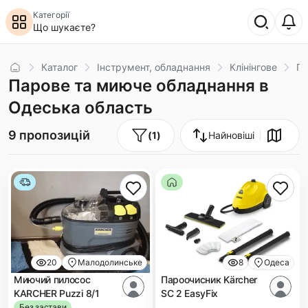
Категорії
Що шукаєте?
Головна
Каталог
Інструмент, обладнання
Клінінгове
Па
Парове та миюче обладнання в
Одеська область
9 пропозицій
(
1
)
Найновіші
20
Малодолинське
8
Одеса
Миючий пилосос
Пароочисник Kärcher
KARCHER Puzzi 8/1
SC 2 EasyFix
Без застави