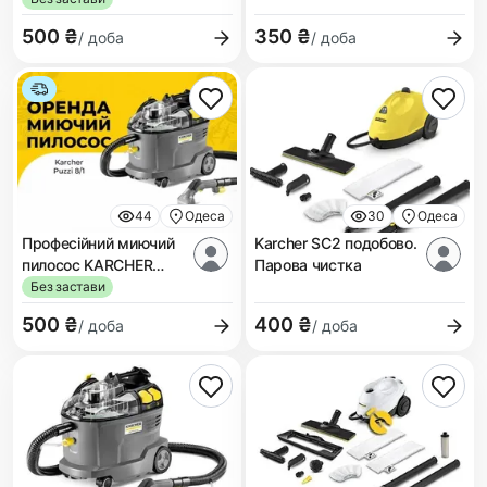
500 ₴
350 ₴
/ доба
/ доба
44
Одеса
30
Одеса
Професійний миючий
Karcher SC2 подобово.
пилосос KARCHER
Парова чистка
Puzzi 8/1
Без застави
500 ₴
400 ₴
/ доба
/ доба