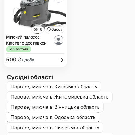
19
Одеса
Миючий пилосос
Karcher с доставкой
Без застави
500 ₴
/ доба
Сусідні області
парове, миюче
в Київська область
парове, миюче
в Житомирська область
парове, миюче
в Вінницька область
парове, миюче
в Одеська область
парове, миюче
в Львівська область