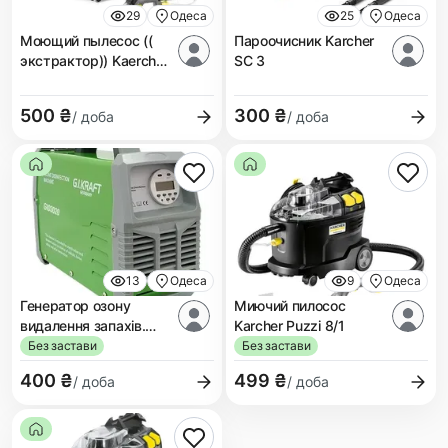
29
Одеса
25
Одеса
Моющий пылесос ((
Пароочисник Karcher
экстрактор)) Kaercher
SC 3
Puzzi 8/1.
500 ₴
300 ₴
/ доба
/ доба
13
Одеса
9
Одеса
Генератор озону
Миючий пилосос
видалення запахів.
Karcher Puzzi 8/1
Озонатор GI KRAFT
Без застави
Без застави
400 ₴
499 ₴
/ доба
/ доба