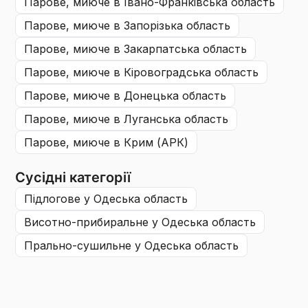
парове, миюче
в Івано-Франківська область
парове, миюче
в Запорізька область
парове, миюче
в Закарпатська область
парове, миюче
в Кіровоградська область
парове, миюче
в Донецька область
парове, миюче
в Луганська область
парове, миюче
в Крим (АРК)
Сусідні категорії
підлогове
у Одеська область
висотно-прибиральне
у Одеська область
прально-сушильне
у Одеська область