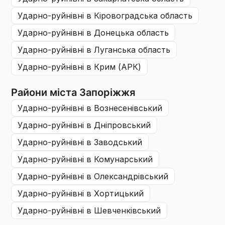
ударно-руйнівні
в Кіровоградська область
ударно-руйнівні
в Донецька область
ударно-руйнівні
в Луганська область
ударно-руйнівні
в Крим (АРК)
Райони міста Запоріжжя
ударно-руйнівні
в Вознесенівський
ударно-руйнівні
в Дніпровський
ударно-руйнівні
в Заводський
ударно-руйнівні
в Комунарський
ударно-руйнівні
в Олександрiвський
ударно-руйнівні
в Хортицький
ударно-руйнівні
в Шевченківський