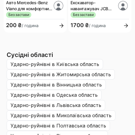
Авто Mercedes-Benz
Екскаватор-
Viano для комфортних
навантажувач JCB
поїздок
3CX
Без застави
Без застави
200 ₴
1700 ₴
/ година
/ година
Сусідні області
ударно-руйнівні
в Київська область
ударно-руйнівні
в Житомирська область
ударно-руйнівні
в Вінницька область
ударно-руйнівні
в Одеська область
ударно-руйнівні
в Львівська область
ударно-руйнівні
в Миколаївська область
ударно-руйнівні
в Полтавська область