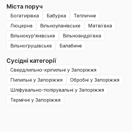
Міста поруч
богатирівка
бабурка
тепличне
люцерна
вільноуланівське
матвіївка
вільнокур'янівське
вільноандріївка
вільногрушівське
балабине
Сусідні категорії
свердлильно-кріпильні
у Запоріжжя
пилильні
у Запоріжжя
обробні
у Запоріжжя
шліфувально-полірувальні
у Запоріжжя
термічні
у Запоріжжя