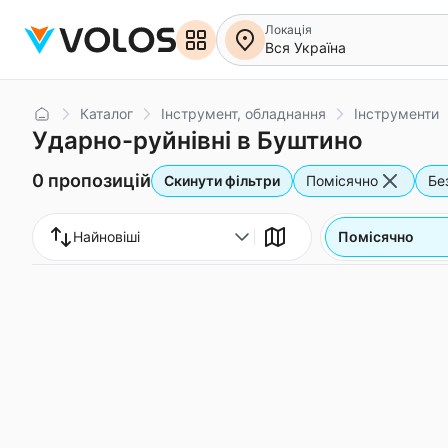
Локація
Вся Україна
Головна
Каталог
Інструмент, обладнання
Інструменти
Ударно-руйнівні в Буштино
0 пропозицій
Скинути фільтри
Помісячно
Бе
Найновіші
Помісячно