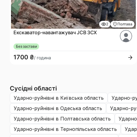
2
Полтава
Екскаватор-навантажувач JCB 3CX
Без застави
1700 ₴
/ година
Сусідні області
ударно-руйнівні
в Київська область
ударно-р
ударно-руйнівні
в Одеська область
ударно-ру
ударно-руйнівні
в Полтавська область
ударно
ударно-руйнівні
в Тернопільська область
уда