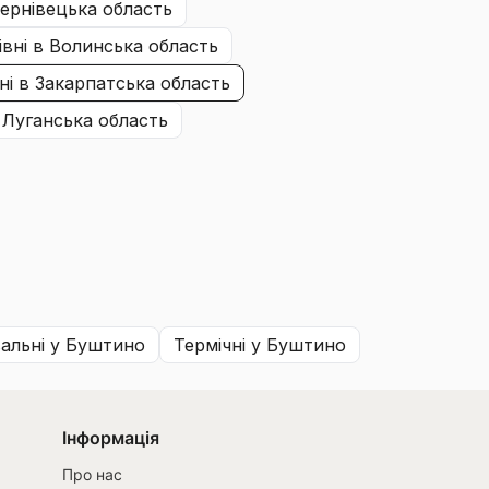
ернівецька область
івні
в Волинська область
ні
в Закарпатська область
 Луганська область
альні
у Буштино
термічні
у Буштино
Інформація
Про нас