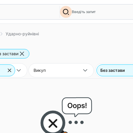
Введіть запит
Ударно-руйнівні
з застави
Викуп
Без застави