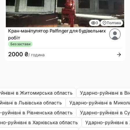
3
Полтава
Кран-маніпулятор Palfinger для будівельних
робіт
Без застави
2000 ₴
/ година
уйнівні
в Житомирська область
ударно-руйнівні
в Ві
йнівні
в Львівська область
ударно-руйнівні
в Микола
-руйнівні
в Рівненська область
ударно-руйнівні
в Су
рно-руйнівні
в Харківська область
ударно-руйнівні
в 