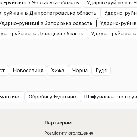
но-руйнівні
в Черкаська область
ударно-руйнівні
в Ч
о-руйнівні
в Дніпропетровська область
ударно-руйн
ударно-руйнівні
в Запорізька область
ударно-руйнів
арно-руйнівні
в Донецька область
ударно-руйнівні
в
уст
новоселиця
хижа
чорна
гудя
Буштино
обробні
у Буштино
шліфувально-полірув
Партнерам
Розмістити оголошення