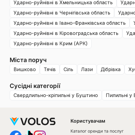
ударно-руйнівні
в Хмельницька область
удар
ударно-руйнівні
в Чернігівська область
ударн
ударно-руйнівні
в Івано-Франківська область
ударно-руйнівні
в Кіровоградська область
уд
ударно-руйнівні
в Крим (АРК)
Міста поруч
вишково
тячів
сіль
лази
дібрівка
х
Сусідні категорії
свердлильно-кріпильні
у Буштино
пилильні
у 
Користувачам
Каталог оренди та послуг