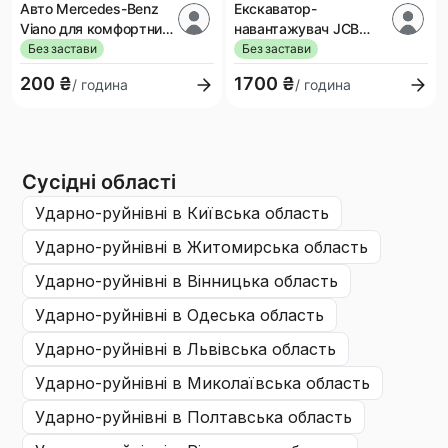
Авто Mercedes-Benz
Екскаватор-
Viano для комфортних
навантажувач JCB
поїздок
3CX
Без застави
Без застави
200 ₴
1700 ₴
/ година
/ година
Сусідні області
ударно-руйнівні
в Київська область
ударно-руйнівні
в Житомирська область
ударно-руйнівні
в Вінницька область
ударно-руйнівні
в Одеська область
ударно-руйнівні
в Львівська область
ударно-руйнівні
в Миколаївська область
ударно-руйнівні
в Полтавська область