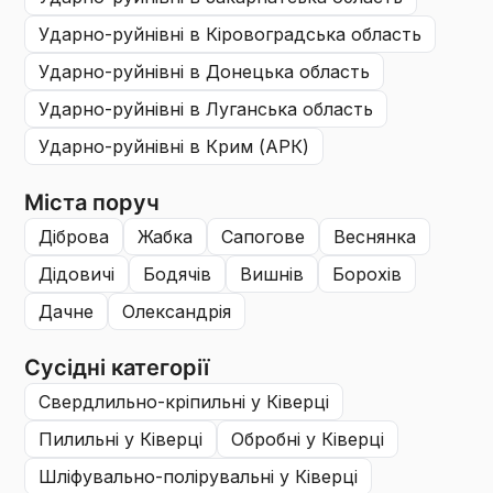
ударно-руйнівні
в Кіровоградська область
ударно-руйнівні
в Донецька область
ударно-руйнівні
в Луганська область
ударно-руйнівні
в Крим (АРК)
Міста поруч
діброва
жабка
сапогове
веснянка
дідовичі
бодячів
вишнів
борохів
дачне
олександрія
Сусідні категорії
свердлильно-кріпильні
у Ківерці
пилильні
у Ківерці
обробні
у Ківерці
шліфувально-полірувальні
у Ківерці