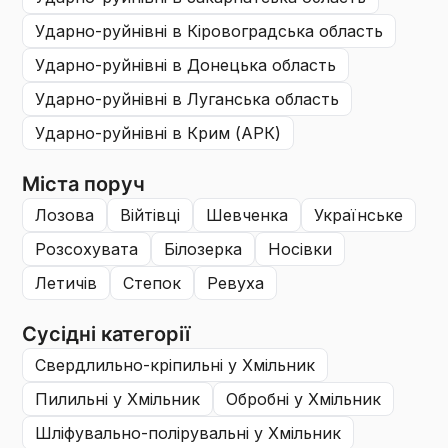
ударно-руйнівні
в Кіровоградська область
ударно-руйнівні
в Донецька область
ударно-руйнівні
в Луганська область
ударно-руйнівні
в Крим (АРК)
Міста поруч
лозова
війтівці
шевченка
українське
розсохувата
білозерка
носівки
летичів
степок
ревуха
Сусідні категорії
свердлильно-кріпильні
у Хмільник
пилильні
у Хмільник
обробні
у Хмільник
шліфувально-полірувальні
у Хмільник