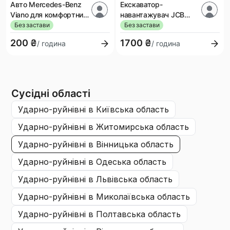
Авто Mercedes-Benz
Екскаватор-
Viano для комфортних
навантажувач JCB
поїздок
3CX
Без застави
Без застави
200 ₴
1700 ₴
/ година
/ година
Сусідні області
ударно-руйнівні
в Київська область
ударно-руйнівні
в Житомирська область
ударно-руйнівні
в Вінницька область
ударно-руйнівні
в Одеська область
ударно-руйнівні
в Львівська область
ударно-руйнівні
в Миколаївська область
ударно-руйнівні
в Полтавська область