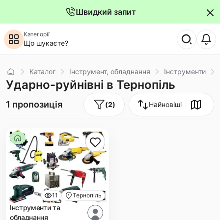
Швидкий запит
Категорії
Що шукаєте?
Головна
Каталог
Інструмент, обладнання
Інструменти
Ударно-руйнівні в Тернопіль
1 пропозиція
(
2
)
Найновіші
11
Тернопіль
Інструменти та
обладнання