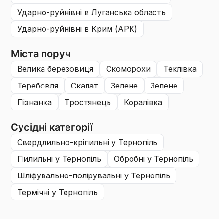
ударно-руйнівні
в Луганська область
ударно-руйнівні
в Крим (АРК)
Міста поруч
велика березовиця
скоморохи
теклівка
теребовля
скалат
зелене
зелене
пізнанка
тростянець
коралівка
Сусідні категорії
свердлильно-кріпильні
у Тернопіль
пилильні
у Тернопіль
обробні
у Тернопіль
шліфувально-полірувальні
у Тернопіль
термічні
у Тернопіль