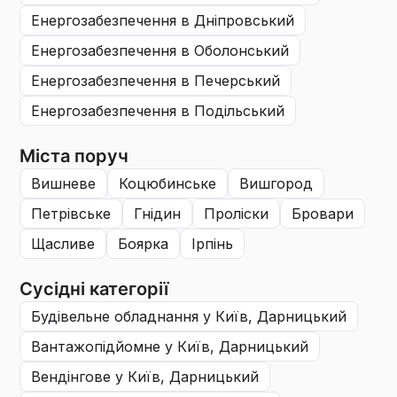
енергозабезпечення
в Дніпровський
енергозабезпечення
в Оболонський
енергозабезпечення
в Печерський
енергозабезпечення
в Подільський
Міста поруч
вишневе
коцюбинське
вишгород
петрівське
гнідин
проліски
бровари
щасливе
боярка
ірпінь
Сусідні категорії
будівельне обладнання
у Київ, Дарницький
вантажопідйомне
у Київ, Дарницький
вендінгове
у Київ, Дарницький