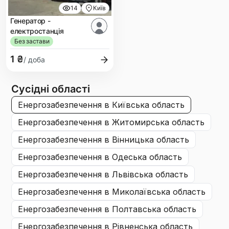
14
Київ
Генератор -
електростанція
Без застави
1 ₴
/ доба
Сусідні області
енергозабезпечення
в Київська область
енергозабезпечення
в Житомирська область
енергозабезпечення
в Вінницька область
енергозабезпечення
в Одеська область
енергозабезпечення
в Львівська область
енергозабезпечення
в Миколаївська область
енергозабезпечення
в Полтавська область
енергозабезпечення
в Рівненська область