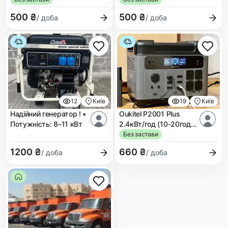
500 ₴
500 ₴
/ доба
/ доба
12
Київ
19
Київ
Надійний генератор ! •
Oukitel P2001 Plus
Потужність: 8–11 кВт
2.4кВт/год (10-20год).
В наявності сьогодні
Без застави
1200 ₴
660 ₴
/ доба
/ доба