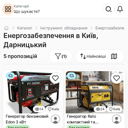
Категорії
Що шукаєте?
Головна
Каталог
Інструмент, обладнання
Енергозабезпеч
Енергозабезпечення в Київ,
Дарницький
5 пропозицій
(
1
)
Найновіші
14
Київ
24
Київ
Генератор бензиновий
Генератор Rato
Edon 3 кВт
компактний та
економний
Без застави
Без застави